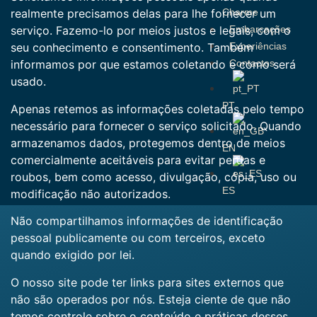
Charme
realmente precisamos delas para lhe fornecer um
Embarcações
serviço. Fazemo-lo por meios justos e legais, com o
Experiências
seu conhecimento e consentimento. Também
Contactos
informamos por que estamos coletando e como será
usado.
PT
Apenas retemos as informações coletadas pelo tempo
necessário para fornecer o serviço solicitado. Quando
armazenamos dados, protegemos dentro de meios
EN
comercialmente aceitáveis ​​para evitar perdas e
roubos, bem como acesso, divulgação, cópia, uso ou
ES
modificação não autorizados.
Não compartilhamos informações de identificação
pessoal publicamente ou com terceiros, exceto
quando exigido por lei.
O nosso site pode ter links para sites externos que
não são operados por nós. Esteja ciente de que não
temos controle sobre o conteúdo e práticas desses