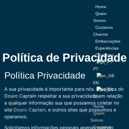
Home
Quem
Somos
Cruzeiros
Charme
Embarcações
Experiências
Política de Privacidade
Contactos
PT
Política Privacidade
EN
A sua privacidade é importante para nós. É política do
Douro Captain respeitar a sua privacidade em relação
ES
a qualquer informação sua que possamos coletar no
Home
site
Douro Captain
, e outros sites que possuímos e
Quem
operamos.
Somos
Cruzeiros
Solicitamos informações pessoais apenas quando