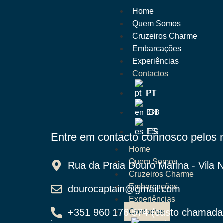
Home
Quem Somos
Cruzeiros Charme
Embarcações
Experiências
Contactos
PT
EN
ES
Entre em contacto connosco pelos 
Home
Quem Somos
Rua da Praia Douro Marina - Vila
Cruzeiros Charme
Embarcações
dourocaptain@gmail.com
Experiências
+351 960 176 574 (custo chamada 
Contactos