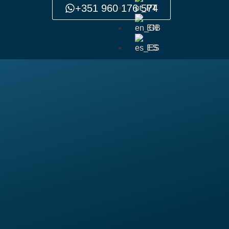
+351 960 176 574
PT
EN
ES