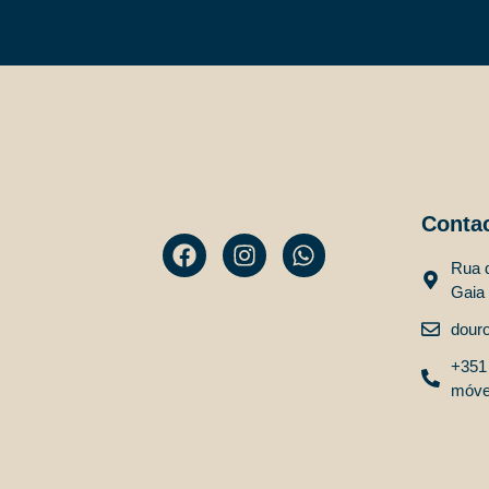
Conta
Rua d
Gaia
dour
+351
móvel