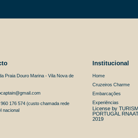
cto
Institucional
a Praia Douro Marina - Vila Nova de
Home
Cruzeiros Charme
ocaptain@gmail.com
Embarcações
Experiências
 960 176 574 (custo chamada rede
License by TURIS
 nacional
PORTUGAL RNAAT 
2019