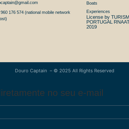
ocaptain@gmail.com
Boats
Experiences
960 176 574 (national mobile network
License by TURIS
ost)
PORTUGAL RNAAT 
2019
Douro Captain – © 2025 All Rights Reserved
iretamente no seu e-mail