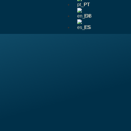
PT
EN
ES