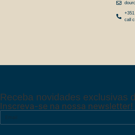
dour
+351 
call c
Receba novidades exclusivas d
Inscreva-se na nossa newsletter!