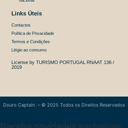
nacional
Cruzeiros
Charme
Links Úteis
Embarcações
Experiências
Contactos
Contactos
Política de Privacidade
Termos e Condições
PT
Litígio ao consumo
License by TURISMO PORTUGAL RNAAT 136 /
EN
2019
ES
Douro Captain – © 2025 Todos os Direitos Reservados
Receba novidades exclusivas