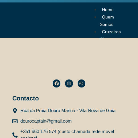
Hello world!
Home
Quem
Welcome to WordPress. This is your first post. Edit or
Somos
delete it, then start writing!
Cruzeiros
Charme
Embarcações
Experiências
Contactos
PT
EN
Contacto
ES
Rua da Praia Douro Marina - Vila Nova de Gaia
Home
dourocaptain@gmail.com
Quem
Somos
+351 960 176 574 (custo chamada rede móvel