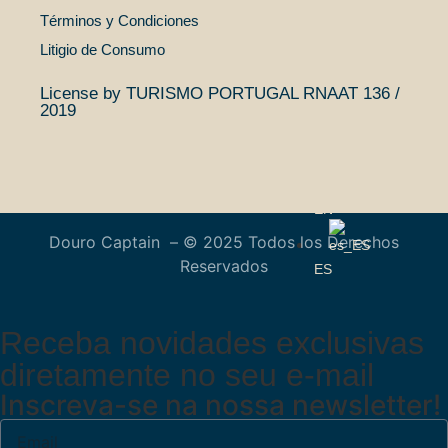
Charme
Términos y Condiciones
Embarcaciones
Litigio de Consumo
Experiencias
Contactos
License by TURISMO PORTUGAL RNAAT 136 /
2019
PT
EN
Douro Captain – © 2025 Todos los Derechos
Reservados
ES
Receba novidades exclusivas
diretamente no seu e-mail
Inscreva-se na nossa newsletter!