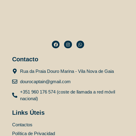
Inicio
Quiénes
Somos
Cruceros
Charme
Embarcaciones
Experiencias
Contactos
Contacto
Rua da Praia Douro Marina - Vila Nova de Gaia
PT
dourocaptain@gmail.com
EN
+351 960 176 574 (coste de llamada a red móvil
nacional)
ES
Links Úteis
Inicio
Quiénes
Contactos
Somos
Política de Privacidad
Cruceros